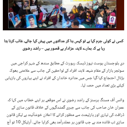
کسی نے کوئی جرم کیا ہے تو کیس بنا کر عدالتوں میں پیش کیا جائے، غائب کرنا بتا
رہا ہے کہ ہمارے لاپتہ عزادار بے قصور ہیں – راشد
رضوی
دی بلوچستان پوسٹ نیوز ڈیسک رپورٹ کے مطابق سندھ کے شہر کراچی میں
سولجر بازار کے مقام شیعہ لاپتہ افراد کے لواحقین کی جانب سے علامتی بھوک
ہڑتال احتجاج کیا گیا جس میں متاثرہ خاندان کے افراد نے اپنے پیاروں کی بازیابی
کیلئے بڑی تعداد میں حصہ لیا۔
وائس آف مسنگ پرسنز کے راشد رضوی نے اس موقعے پر اپنے خطاب میں کہا کہ
عمران خان صاحب کی جانب سے جبری گمشدگیوں کے خلاف قانون سازی کے
ڈرافٹ کی تیاری اور پارلیمنٹ سے منظور کرانے کا اعلان خوشآئیند ہے لیکن قانون
سازی تب فائدہ مند ہے جب قانون پر عملدرآمد بھی کرایا جائے۔ آرٹیکل 10 تو آج