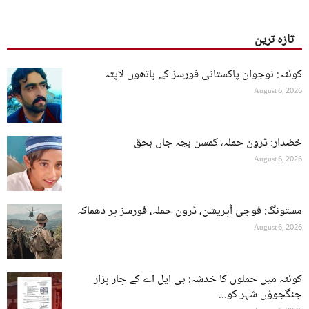
تازہ ترین
کوئٹہ: نوجوان پاکستانی فورسز کے ہاتھوں لاپتہ
August 6, 2026
خضدار: ڈرون حملہ، کمسن بچہ جاں بحق
August 6, 2026
مستونگ: فوجی آپریشن، ڈرون حملہ، فورسز پر دھماکہ
August 6, 2026
کوئٹہ میں حملوں کا خدشہ: بی ایل اے کے چار ہزار
جنگجوؤں شہر کو...