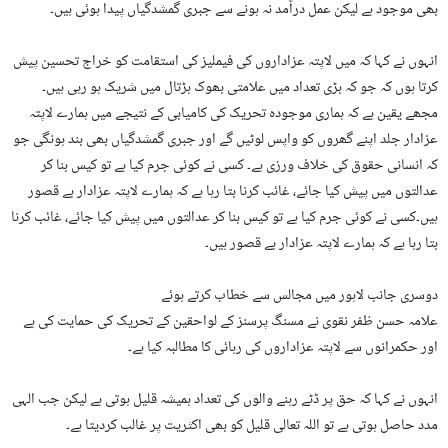
بھی موجود ہے لیکن عمل درآمد نہ ہونے سے جبری گمشدگیاں پیدا ہوئی ہیں۔
انہوں نے کہا کہ میں لاپتہ عزاداروں کی فیملیز کی استقامت کو خراج تحسین پیش
کرتا ہوں کہ جو کہ بڑی تعداد میں علامتی بھوک ہڑتال میں شریک ہو رہی ہیں۔
مجھے یقین ہے کہ ہماری موجودہ تحریک کی کامیابی کے نتیجے میں ہمارے لاپتہ
عزادار جلد اپنے گھروں کو واپس لوٹیں گے اور جبری گمشدگیاں بھی بند ہونگی جو
کہ انسانی حقوق کی خلاف ورزی ہے۔ کسی نے کوئی جرم کیا ہے تو کیس بنا کر
عدالتوں میں پیش کیا جائے، غائب کرنا بتا رہا ہے کہ ہمارے لاپتہ عزادار بے قصور
ہیں۔کسی نے کوئی جرم کیا ہے تو کیس بنا کر عدالتوں میں پیش کیا جائے، غائب کرنا
بتا رہا ہے کہ ہمارے لاپتہ عزادار بے قصور ہیں۔
دوسری جانب لاہور میں مجالس سے خطاب کرتے ہوئے
علامہ حسن ظفر نقوی نے مسنگ پرسنز کے لواحقین کے تحریک کی حمایت کی ہے
اور حکمرانوں سے لاپتہ عزاداروں کی رہائی کا مطالبہ کیا ہے۔
انہوں نے کہا کہ حق پر ڈٹے رہنے والوں کی تعداد ہمیشہ قلیل ہوتی ہے لیکن جب الہی
مدد حاصل ہوتی ہے تو اللہ تعالی قلیل کو بھی اکثریت پر غالب کردیتا ہے۔