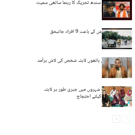
کراچی سے جیئے سندھ تحریک کا رہنما ساتھی سمیت
حراست بعد لاپتہ
کراچی :شدید بارش کے باعث 9 افراد جانبحق
سوات :فورسز کے ہاتھوں لاپتہ شخص کی لاش برآمد
سندھ کے مختلف شہروں میں جبری طور پر لاپتہ
افراد کی بازیابی کیلئے احتجاج