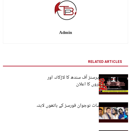
Admin
RELATED ARTICLES
وائس فار مسنگ پرسنز آف سندھ کا لاڑکانہ اور
کراچی میں مظاہروں کا اعلان
سندھ سے مزید سات نوجوان فورسز کے ہاتھوں لاپتہ