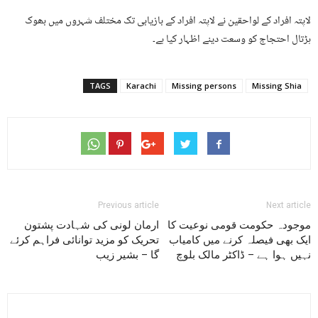
لاپتہ افراد کے لواحقین نے لاپتہ افراد کے بازیابی تک مختلف شہروں میں بھوک
ہڑتال احتجاج کو وسعت دینے اظہار کیا ہے۔
TAGS
Karachi
Missing persons
Missing Shia
Previous article
Next article
موجودہ حکومت قومی نوعیت کا
ارمان لونی کی شہادت پشتون
ایک بھی فیصلہ کرنے میں کامیاب
تحریک کو مزید توانائی فراہم کرئے
نہیں ہوا ہے – ڈاکٹر مالک بلوچ
گا – بشیر زیب