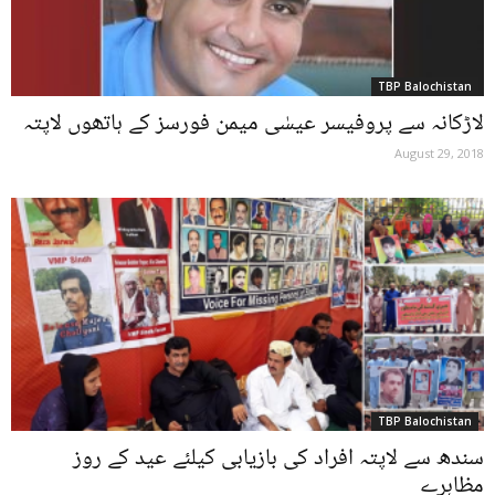
TBP Balochistan
لاڑکانہ سے پروفیسر عیسٰی میمن فورسز کے ہاتھوں لاپتہ
August 29, 2018
TBP Balochistan
سندھ سے لاپتہ افراد کی بازیابی کیلئے عید کے روز
مظاہرے