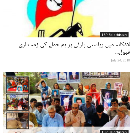
TBP Balochistan
لاڈکانہ میں ریاستی پارٹی پر بم حملے کی زمہ داری
قبول...
July 24, 2018
TBP Balochistan