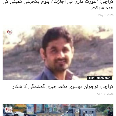
کراچی: ‘عورت مارچ کی اجازت’، بلوچ یکجہتی کمیٹی کی
عدم شرکت...
May 9, 2026
TBP Balochistan
کراچی: نوجوان دوسری دفعہ جبری گمشدگی کا شکار
April 9, 2026