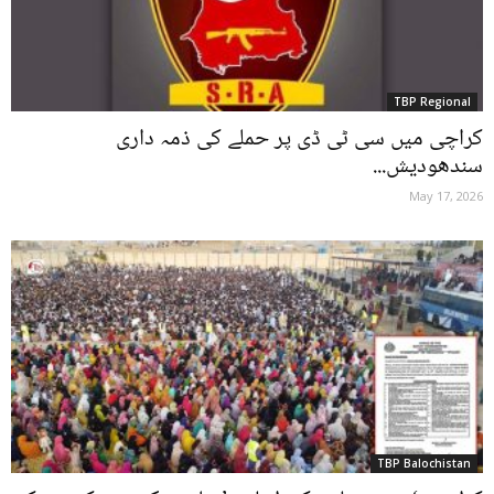
TBP Regional
کراچی میں سی ٹی ڈی پر حملے کی ذمہ داری
سندھودیش...
May 17, 2026
TBP Balochistan