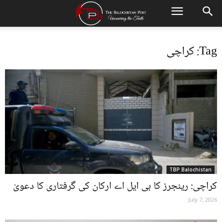
Tag: کراچی
TBP Balochistan
کراچی: رینجرز کا بی ایل اے ارکان کی گرفتاری کا دعویٰ
July 7, 2026