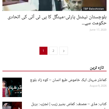
TBP Balochistan
بلوچستان نیشنل پارٹی-مینگل کا پی ٹی آئی کی اتحادی
حکومت سے...
June 17, 2020
1
2
تازہ ترین
کمانڈر شہناز، ایک خاموش طبع انسان – کوہ زاد بلوچ
August 9, 2026
کتاب: مڈی – مصنف: کماش بشیر زیب | تجزیہ: ہربل