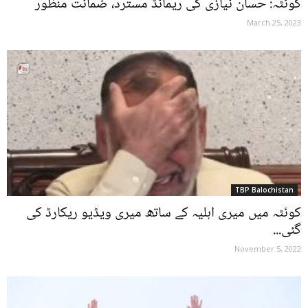
کوئٹہ: حسان نیازی کی ریمانڈ مسترد، ضمانت منظور
March 25, 2023
TBP Balochistan
کوئٹہ میں میری اہلیہ کے ساتھ میری ویڈیو ریکارڈ کی
گئی...
November 5, 2022