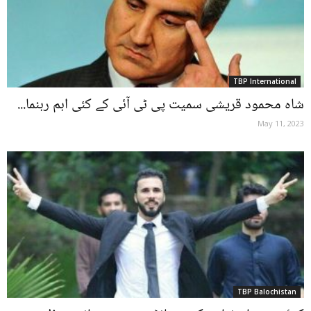
TBP International
شاہ محمود قریشی سمیت پی ٹی آئی کے کئی اہم رہنما...
May 11, 2023
TBP Balochistan