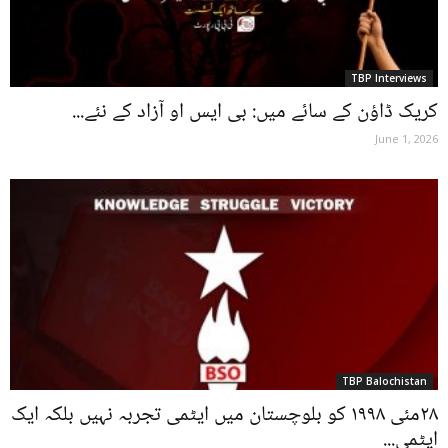
TBP Interviews
کریک ڈاؤن کے سائے میں: بی ایس او آزاد کے نئے...
June 1, 2026
TBP Balochistan
۲۸مئی ۱۹۹۸ کو بلوچستان میں ایٹمی تجربہ نہیں بلکہ ایک
ایٹمی...