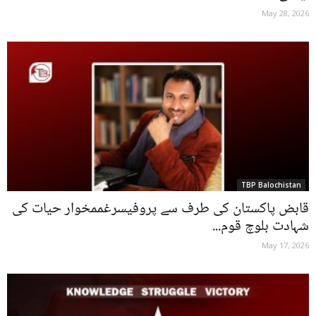
May 28, 2026
TBP Balochistan
قابض پاکستان کی طرف سے پروفیسرغممخوار حیات کی
شہادت بلوچ قوم...
May 17, 2026