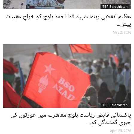
TBP Balochistan
عظیم انقلابی رہنما شہید فدا احمد بلوچ کو خراجِ عقیدت
پیش...
May 2, 2026
TBP Balochistan
پاکستانی قابض ریاست بلوچ معاشرے میں عورتوں کی
جبری گمشدگی کو...
April 23, 2026