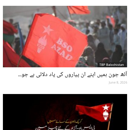
TBP Balochistan
آٹھ جون ہمیں اپنے ان پیاروں کی یاد دلاتی ہے جو...
June 8, 2026