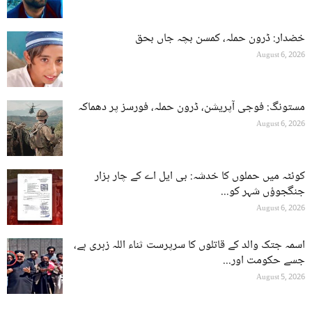
خضدار: ڈرون حملہ، کمسن بچہ جاں بحق
August 6, 2026
مستونگ: فوجی آپریشن، ڈرون حملہ، فورسز پر دھماکہ
August 6, 2026
کوئٹہ میں حملوں کا خدشہ: بی ایل اے کے چار ہزار
جنگجوؤں شہر کو...
August 6, 2026
اسمہ جتک والد کے قاتلوں کا سرپرست ثناء اللہ زہری ہے،
جسے حکومت اور...
August 5, 2026