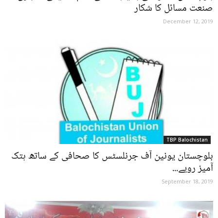
صنعت مسائل کا شکار
December 12, 2019
TBP Balochistan
بلوچستان یونین آف جرنلسٹس کا صحافی کے ساتھ ہتک
آمیز رویے...
September 18, 2019