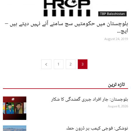
TBP Balochistan
بلوچستان میں حکومتیں سچ سامنے آنے نہیں دیتے ہیں –
ایچ...
August 24, 2019
1
2
3
تازہ ترین
بلوچستان: چار افراد جبری گمشدگی کا شکار
August 8, 2026
نوشکی: فوجی کیمپ پر ڈرون حملہ