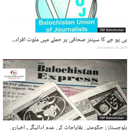
TBP Balochistan
بی یو جے کا سینئر صحافی پر حملے میں ملوث افراد...
December 26, 2019
TBP Balochistan
بلوچستان: حکومتی بقایاجات کی عدم ادائیگی، اخباری