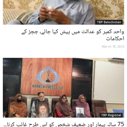
TBP Balochistan
واحد کمبر کو عدالت میں پیش کیا جائے، ججز کے
احکامات
March 18, 2025
TBP Regional
75 سالہ بیمار اور ضعیف شخص کو اس طرح غائب کرنا...