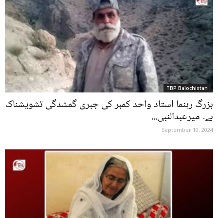
TBP Balochistan
‌‎بزرگ رہنما استاد واحد کمبر کی جبری گمشدگی تشویشناک
ہے۔ میرعبدالنبی...
September 10, 2024