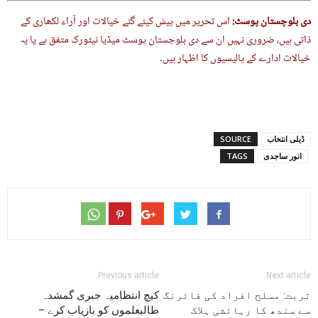
دی بلوچستان پوسٹ
:
اس تحریر میں پیش کیئے گئے خیالات اور آراء لکھاری کے
ذاتی ہیں، ضروری نہیں ان سے دی بلوچستان پوسٹ میڈیا نیٹورک متفق ہے یا یہ
خیالات ادارے کے پالیسیوں کا اظہار ہیں۔
ڈیلی انتخاب
SOURCE
انور ساجدی
TAGS
Previous article
Next article
تربت: مسلح افراد کی فائرنگ
کیچ انتظامیہ جبری گمشدہ
سے سندھ کا رہائشی ہلاک
طالبعلموں کو بازیاب کرے –