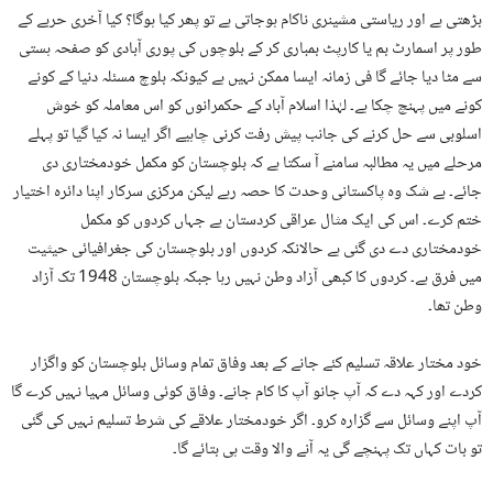
بڑھتی ہے اور ریاستی مشینری ناکام ہوجاتی ہے تو پھر کیا ہوگا؟ کیا آخری حربے کے
طور پر اسمارٹ بم یا کارپٹ بمباری کر کے بلوچوں کی پوری آبادی کو صفحہ ہستی
سے مٹا دیا جائے گا فی زمانہ ایسا ممکن نہیں ہے کیونکہ بلوچ مسئلہ دنیا کے کونے
کونے میں پہنچ چکا ہے۔ لہٰذا اسلام آباد کے حکمرانوں کو اس معاملہ کو خوش
اسلوبی سے حل کرنے کی جانب پیش رفت کرنی چاہیے اگر ایسا نہ کیا گیا تو پہلے
مرحلے میں یہ مطالبہ سامنے آ سکتا ہے کہ بلوچستان کو مکمل خودمختاری دی
جائے۔ بے شک وہ پاکستانی وحدت کا حصہ رہے لیکن مرکزی سرکار اپنا دائرہ اختیار
ختم کرے۔ اس کی ایک مثال عراقی کردستان ہے جہاں کردوں کو مکمل
خودمختاری دے دی گئی ہے حالانکہ کردوں اور بلوچستان کی جغرافیائی حیثیت
میں فرق ہے۔ کردوں کا کبھی آزاد وطن نہیں رہا جبکہ بلوچستان 1948 تک آزاد
وطن تھا۔
خود مختار علاقہ تسلیم کئے جانے کے بعد وفاق تمام وسائل بلوچستان کو واگزار
کردے اور کہہ دے کہ آپ جانو آپ کا کام جانے۔ وفاق کوئی وسائل مہیا نہیں کرے گا
آپ اپنے وسائل سے گزارہ کرو۔ اگر خودمختار علاقے کی شرط تسلیم نہیں کی گئی
تو بات کہاں تک پہنچے گی یہ آنے والا وقت ہی بتائے گا۔