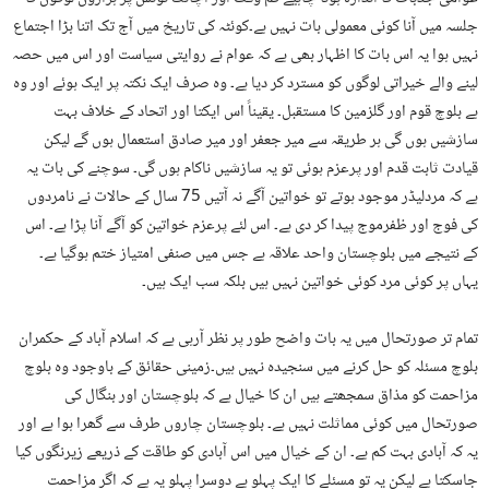
جلسہ میں آنا کوئی معمولی بات نہیں ہے۔کوئٹہ کی تاریخ میں آج تک اتنا بڑا اجتماع
نہیں ہوا یہ اس بات کا اظہار بھی ہے کہ عوام نے روایتی سیاست اور اس میں حصہ
لینے والے خیراتی لوگوں کو مسترد کر دیا ہے۔ وہ صرف ایک نکتہ پر ایک ہوئے اور وہ
ہے بلوچ قوم اور گلزمین کا مستقبل۔ یقیناً اس ایکتا اور اتحاد کے خلاف بہت
سازشیں ہوں گی ہر طریقہ سے میر جعفر اور میر صادق استعمال ہوں گے لیکن
قیادت ثابت قدم اور پرعزم ہوئی تو یہ سازشیں ناکام ہوں گی۔ سوچنے کی بات یہ
ہے کہ مردلیڈر موجود ہوتے تو خواتین آگے نہ آتیں 75 سال کے حالات نے نامردوں
کی فوج اور ظفرموج پیدا کر دی ہے۔ اس لئے پرعزم خواتین کو آگے آنا پڑا ہے۔ اس
کے نتیجے میں بلوچستان واحد علاقہ ہے جس میں صنفی امتیاز ختم ہوگیا ہے۔
یہاں پر کوئی مرد کوئی خواتین نہیں ہیں بلکہ سب ایک ہیں۔
تمام تر صورتحال میں یہ بات واضح طور پر نظر آرہی ہے کہ اسلام آباد کے حکمران
بلوچ مسئلہ کو حل کرنے میں سنجیدہ نہیں ہیں۔زمینی حقائق کے باوجود وہ بلوچ
مزاحمت کو مذاق سمجھتے ہیں ان کا خیال ہے کہ بلوچستان اور بنگال کی
صورتحال میں کوئی مماثلت نہیں ہے۔ بلوچستان چاروں طرف سے گھرا ہوا ہے اور
یہ کہ آبادی بہت کم ہے۔ ان کے خیال میں اس آبادی کو طاقت کے ذریعے زیرنگوں کیا
جاسکتا ہے لیکن یہ تو مسئلے کا ایک پہلو ہے دوسرا پہلو یہ ہے کہ اگر مزاحمت