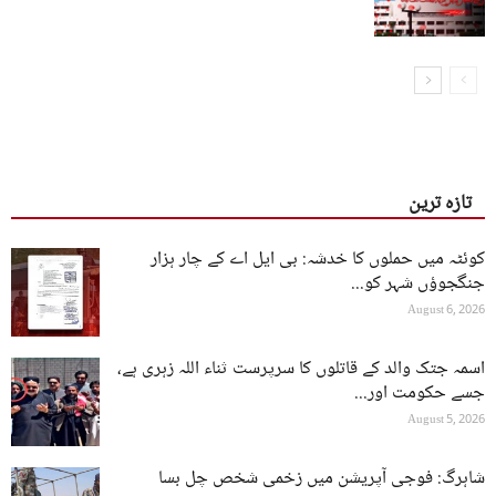
تازہ ترین
کوئٹہ میں حملوں کا خدشہ: بی ایل اے کے چار ہزار
جنگجوؤں شہر کو...
August 6, 2026
اسمہ جتک والد کے قاتلوں کا سرپرست ثناء اللہ زہری ہے،
جسے حکومت اور...
August 5, 2026
شاہرگ: فوجی آپریشن میں زخمی شخص چل بسا