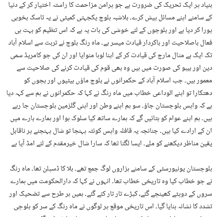
بنیاد پر ایک تحریک کی ضرورت ہے جو پرامن مزاحمت کا راستہ اختیار کر کے دنیا
کے سامنے اپنے مسائل پیش کرے۔ بلاشبہ بلوچ یکجہتی کمیٹی نے یہ ٹاسک بخوبی
پورا کر دیا ہے اور بلوچوں کے لئے خوشی کی بات یہ ہے کہ اس تنظیم کو بہت ہی
فعال باصلاحیت اور باکردار قیادت میسر ہے۔ ماہ رنگ بلوچ نے تربت سے اسلام آباد
تک ایک بے مثال مارچ کی قیادت کر کے اپنا لوہا منوایا اور ان کی جو کامریڈ سمی
دین اور بیبو کی صورت میں ہیں وہ بھی قوم کی قیادت کرنے کی صلاحیت سے
معمور ہیں۔ جب اسلام آباد کے حکمرانوں نے بلوچ ماﺅں بیٹیوں اور بچوں کو
دھتکارا تو اپنے الوداعی خطاب میں ماہ رنگ نے کہا کہ حکمرانوں نے ہم سے کہہ دیا
ہے کہ واپس بلوچستان جاﺅ۔ سو ہم اپنے وطن اور اپنی گلزمین بلوچستان جا رہے
ہیں۔ ہم اپنے عوام کو بتائیں گے کہ ہمارے ساتھ کیا سلوک ہوا اور ہمارے بارے میں
ان کے ارادے کیا ہیں۔ چنانچہ یہ قافلہ واپس کوئٹہ پہنچا تو شال پہنچنے پر ناقابل
یقین مناظر دیکھنے کو ملے۔ ایسا لگتا تھا کہ سارا شال خیرمقدم کے لئے امڈ آیا ہے
بلوچستان یونیورسٹی کے سامنے ہزاروں لوگ جمع تھے۔ بلا کا ڈسپلن تھا۔ ماہ رنگ
نے جو خطاب کیا وہ تاریخی خطاب تھا۔ انہوں نے کہا کہ دارالحکومت میں ہمارے
سروں کے دوپٹے کھینچے گئے، کپڑے تار تار کئے گئے۔ ہمیں ہر طرح سے تضحیک اور
تشدد کا نشانہ بنایا گیا۔ اس تاریخی موقع پر لوگوں نے ماہ رنگ کے سر کو بلوچی