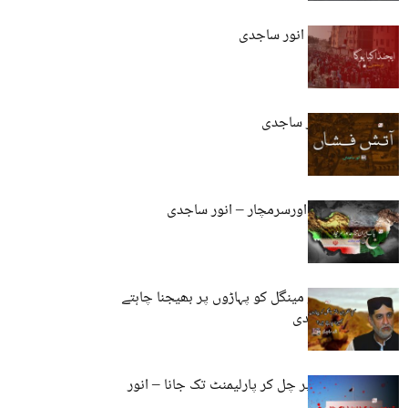
ایجنڈا کیا ہوگا – انور ساجدی
آتش فشاں – انور ساجدی
پاک ایران تنازعہ اورسرمچار – انور ساجدی
کیا حکمران اختر مینگل کو پہاڑوں پر بھیجنا چاہتے
ہیں؟ – انور ساجدی
خون کے دھبوں پر چل کر پارلیمنٹ تک جانا – انور
ساجدی