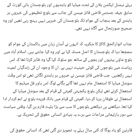
پہلے نیشنل ایکشن پلان کے تحت میڈیا کو پابندیوں اور بلوچستان ہائی کورٹ کے
سابق چیف جسٹس قاضی فائز عیسیٰ کی جانب سے بلوچ تنظیموں کی خبروں پر
پابندی کے بعد پنجاب کے عوام تک بلوچستان کی خبریں نہیں پہنچ رہی تھیں اور وہ
صحیح صورتحال سے آگاہ نہیں تھے۔
جناب انوارالحق کاکڑ کا شکریہ کہ انہوں نے آسان زبان میں پاکستان کے عوام کو
سمجھا دیا کہ بلوچستان کا اصل مسئلہ کیا ہے اور وہ کیا چاہتے ہیں۔ اسلام آباد میں
بلوچ ماﺅں بیٹیوں اور بچوں کے ساتھ جو سلوک کیا گیا وہ ظاہر کرتا تھا کہ اس
ریاست میں بلوچوں کی کوئی حیثیت نہیں ہے۔ ان کا وجود ان کی زندگیاں اہمیت
نہیں رکھتیں۔ جب قاضی فائز عیسیٰ نے خبروں پر پابندی لگائی تھی تو اس وقت
سوشل میڈیا کا استعمال عام نہیں تھا گاہے بگاہے لوگ اس پاور فل میڈیم کا
استعمال کرتے تھے لیکن بلوچ یکجہتی کمیٹی کے قیام کے بعد سوشل میڈیا کے
استعمال نے طوفان برپا کر دیا۔ کمیٹی کے قیام میں بانک فریدہ بلوچ نے اہم کردار ادا
کیا تھا۔ دیکھتے ہی دیکھتے بلوچوں کا سب سے بڑا پلیٹ فارم بن گیا۔ وقتی سیاست
سے دور پارلیمانی مراعات سے پرے یہ بنیادی انسانی حقوق کی تحریک ہے۔
قارئین کو یاد ہوگا کہ کئی سال پہلے یہ تجویز دی گئی تھی کہ انسانی حقوق کی