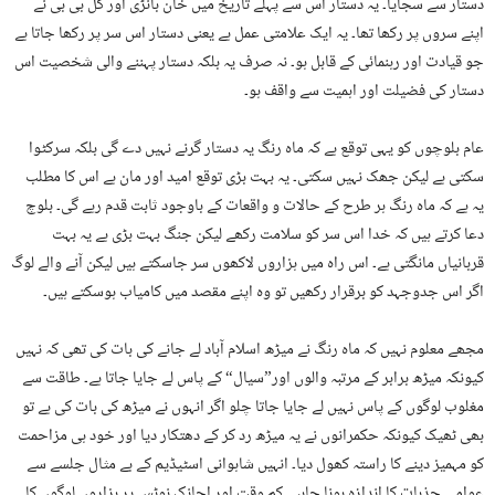
دستار سے سجایا۔ یہ دستار اس سے پہلے تاریخ میں خان بانڑی اور گل بی بی نے
اپنے سروں پر رکھا تھا۔ یہ ایک علامتی عمل ہے یعنی دستار اس سر پر رکھا جاتا ہے
جو قیادت اور رہنمائی کے قابل ہو۔ نہ صرف یہ بلکہ دستار پہننے والی شخصیت اس
دستار کی فضیلت اور اہمیت سے واقف ہو۔
عام بلوچوں کو یہی توقع ہے کہ ماہ رنگ یہ دستار گرنے نہیں دے گی بلکہ سرکٹوا
سکتی ہے لیکن جھک نہیں سکتی۔ یہ بہت بڑی توقع امید اور مان ہے اس کا مطلب
یہ ہے کہ ماہ رنگ ہر طرح کے حالات و واقعات کے باوجود ثابت قدم رہے گی۔ بلوچ
دعا کرتے ہیں کہ خدا اس سر کو سلامت رکھے لیکن جنگ بہت بڑی ہے یہ بہت
قربانیاں مانگتی ہے۔ اس راہ میں ہزاروں لاکھوں سر جاسکتے ہیں لیکن آنے والے لوگ
اگر اس جدوجہد کو برقرار رکھیں تو وہ اپنے مقصد میں کامیاب ہوسکتے ہیں۔
مجھے معلوم نہیں کہ ماہ رنگ نے میڑھ اسلام آباد لے جانے کی بات کی تھی کہ نہیں
کیونکہ میڑھ برابر کے مرتبہ والوں اور”سیال“ کے پاس لے جایا جاتا ہے۔ طاقت سے
مغلوب لوگوں کے پاس نہیں لے جایا جاتا چلو اگر انہوں نے میڑھ کی بات کی ہے تو
بھی ٹھیک کیونکہ حکمرانوں نے یہ میڑھ رد کر کے دھتکار دیا اور خود ہی مزاحمت
کو مہمیز دینے کا راستہ کھول دیا۔ انہیں شاہوانی اسٹیڈیم کے بے مثال جلسے سے
عوامی جذبات کا اندازہ ہونا چاہیے کم وقت اور اچانک نوٹس پر ہزاروں لوگوں کا