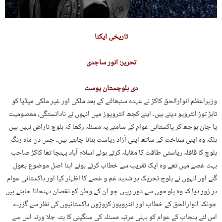
تاریخی ایکتا
تحریر: انور ساجدی
دی بلوچستان پوسٹ
وزیراعظم انوارالحق کاکڑ نے عہدہ سنبھالنے کے بعد ملکی اور غیر ملکی میڈیا کو
تابڑ توڑ انٹرویو دیئے ہیں۔ اپنے کچھ انٹرویوز میں انہوں نے نادانستگی، معصومیت
یا جان بوجھ کر پاکستانی عوام کے سامنے یہ مسئلہ رکھا کہ بلوچ ناراض نہیں ہیں
بلکہ وہ اپنی شناخت کے ساتھ اپنی آزاد ریاست بنانا چاہتے ہیں۔ جس دن ماہ رنگ
بلوچ کا قافلہ ریاستی طاقت کا مقابلہ کرتے ہوئے اسلام آباد پہنچا تھا کاکڑ صاحب
بہت غصے میں تھے وہ ایک تقریب سے خطاب کرتے ہوئے اپنا اصل موضوع بھول
گئے اور انہوں نے بلوچ تحریک پر شدید غم و غصے کا اظہار کیا اور پاکستانی عوام
پر زور دیا کہ وہ بلوچوں سے دور رہیں جو ان کے وطن کو نقصان پہنچانا چاہتے ہیں
چونکہ انوارالحق کے خطاب اور انٹرویوز کروڑوں پاکستانیوں کی نظر سے گزرے
اس لئے پنجاب کے عوام کو پہلی مرتبہ مسئلہ کی سنگینی کا پتہ چلا ورنہ اس سے