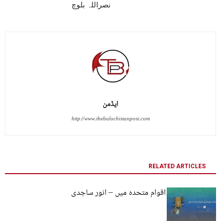
نصراللہ بلوچ
ایڈمن
http://www.thebalochistanpost.com
RELATED ARTICLES
مسئلہ بلوچستان اقوام متحدہ میں – انور ساجدی