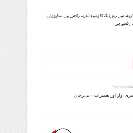
یقہ میں رپورٹنگ کا وسیع تجربہ رکھتے ہیں۔ سکیورٹی،
رکھتے ہیں
Previous arti
ری آواز اور تعمیرات – مہرجان