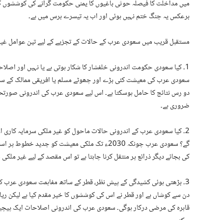
میں مداخلت کا فیصلہ حوثی باغیوں کا یمنی حکومت گرانے کی کوششوں ک
برعکس یہ جنگ ختم نہیں ہوئی اور اب یہ تیسرے برس میں ہے۔
مستقبل قریب میں سعودی عرب کے حالات کے تجزیے کے لیے تین عوامل غیر 
1۔ کیا سعودی حکومت اندرونی خلفشار کا شکار ہوتی ہے یا نہیں اور اصلاح
سعودی عرب کی معیشت کئی بڑے اور چھوٹے مسلم یا افریقی ممالک کے ساتھ
دو رس نتائج کا حامل ہوسکتا ہے۔ اس لیے سعودی عرب کی اندرونی صورت
ضروری ہے۔
2۔ کیا سعودی عرب کے اندرونی حالات ماحول کو غیر ملکی سرمایہ کاری ا
گے؟ سعودی عرب چونکہ 2030ء تک ملکی معیشت کو جدید
کی بجائے دیگر ذرائع پر منتقل کرنا چاہتا ہے تو اس مقصد کے لیے غیر ملکی 
3۔ بڑھتی ہوئی کشیدگی کے پیش نظر، قطر کے ساتھ مفاہمت سعودی عرب کے
دن سے کوشاں ہے اور قطر نے اس کی کوششوں کا خیر مقدم کیا ہے لیکن ریا
قاہرہ کی مرضی درکار ہوگی۔ سعودی عرب کی اندرونی اصلاحات ایک پیچیدہ