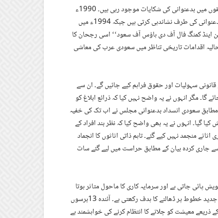
یہ حقیقت ہے کہ کئی دہائیوں سے سعودی حکومتی اداروں اور کاروباری حلقوں میں بدعنوانی کی شکایات موجود رہی ہیں۔ 1990ء
کی دہائی سے منظر عام پر آنے والی امریکی سفارتی تار سعودی عرب میں بدعنوانی کی طرف نشاندہی کرتی ہیں جبکہ 1994ء میں
Saïd) کی کتاب ’’دی رائز، کرپشن اینڈ کمنگ فال آف دی ہاؤس آف سعود‘‘ اسی رجحان کا
حالیہ اقدامات تاریخی تناظر میں سعودی عرب کی معاشی
انونی سہولیات اور حقوق فراہم کیے جائیں گے۔ ان سے
ے گا۔ مگر انہوں نے یہ واضح نہیں کیا کہ ذرائع ابلاغ کو
کے مطابق سعودی انسداد بدعنوانی مجلس نے اب تک کی خفیہ
ا گیا۔ انہوں نے یہ بھی واضح کیا کہ نظر بند افراد کے
 اثاثے منجمد نہیں کیے گئے۔ تاہم ذاتی اثاثوں کا انجماد
سے جاری کردہ بیان کے مطابق حراست میں لیے گئے سات
 پائی جاتی ہے اور سرمایہ کاری کا ماحول متاثر ہوتا
دکھائی دیتا ہے۔ سعودی عرب کی حکومت 2030ء تک ملک کی معیشت کو جدید خطوط پر ڈھالنے کا ہدف رکھتی ہے۔ آئندہ 13برسوں
 ذریعے معیشت کو چلانے کا انتظام کرنے کی خواہشمند ہے