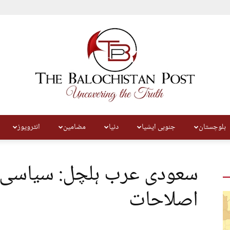
بلوچستان
جنوبی ایشیا
دنیا
مضامین
انٹرویوز
The
سعودی عرب ہلچل: سیاسی ا
اصلاحات
Balochistan