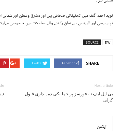
سکتی ہیں۔
نوید احمد گلف میں تحقیقاتی صحافی ہیں اور مشرق وسطیٰ اور شمالی افر
ڈپلومیسی اور گورننس سے تعلق رکھنے والے معاملات میں خصوصی مہارت 
SOURCE
DW
SHARE
Twitter
Facebook
cle
Next article
بی ایل ایف نے فورسز پر حملےکی ذمہ داری قبول
تیس
کرلی
ایڈمن