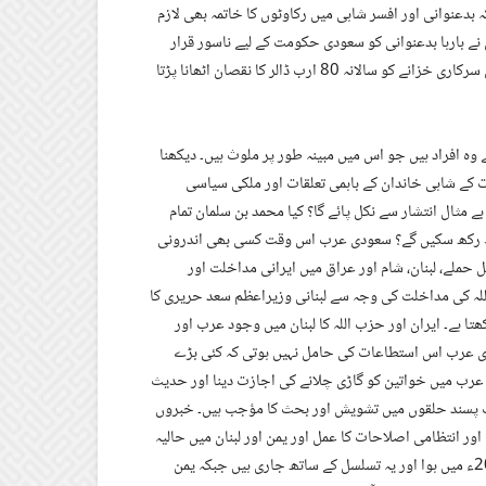
عنوانی اور افسر شاہی میں رکاوٹوں کا خاتمہ بھی لازم
مان نے بارہا بدعنوانی کو سعودی حکومت کے لیے ناسور قرار
دیا۔ انہوں نے ایک انٹرویو میں بتایا کہ صرف بدعنوانی کی وجہ سے سعودی سرکاری خزانے کو سالانہ 80 ارب ڈالر کا نقصان اٹھانا پڑتا
 وہ افراد ہیں جو اس میں مبینہ طور پر ملوث ہیں۔ دیکھنا
ت کے شاہی خاندان کے باہمی تعلقات اور ملکی سیاسی
 مثال انتشار سے نکل پائے گا؟ کیا محمد بن سلمان تمام
فوظ رکھ سکیں گے؟ سعودی عرب اس وقت کسی بھی اندرونی
حملے، لبنان، شام اور عراق میں ایرانی مداخلت اور
لہ کی مداخلت کی وجہ سے لبنانی وزیراعظم سعد حریری کا
 ہے۔ ایران اور حزب اللہ کا لبنان میں وجود عرب اور
دی عرب اس استطاعات کی حامل نہیں ہوتی کہ کئی بڑے
عرب میں خواتین کو گاڑی چلانے کی اجازت دینا اور حدیث
 پسند حلقوں میں تشویش اور بحث کا مؤجب ہیں۔ خبروں
ر انتظامی اصلاحات کا عمل اور یمن اور لبنان میں حالیہ
واقعات دو غیر منسلک عوامل کا نتیجہ ہیں۔ معاشی اصلاحات کا آغاز 2015ء میں ہوا اور یہ تسلسل کے ساتھ جاری ہیں جبکہ یمن