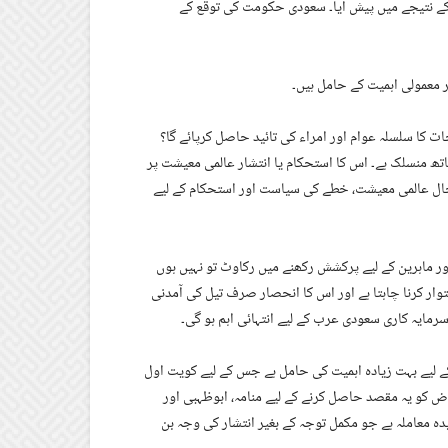
ے نتیجے میں پیش آیا۔ سعودی حکومت کی توقع کے
معمولی اہمیت کے حامل ہیں۔
ات کا سلسلہ عوام اور امراء کی تائید حاصل کرپائے گا؟
 منسلک ہے۔ اس کا استحکام یا انتشار عالمی معیشت پر
حال عالمی معیشت، خطے کی سیاست اور استحکام کے لیے
ور ماہرین کے لیے پرکشش رکھنے میں رکاوٹ تو نہیں ہوں
 خطوط پر استوار کرنا چاہتا ہے اور اس کا انحصار صرف تیل کی آمدنی
سرمایہ کاری سعودی عرب کے لیے انتہائی اہم ہو گی۔
 لیے بہت زیادہ اہمیت کی حامل ہے جس کے لیے کویت اول
ض کو یہ مقصد حاصل کرنے کے لیے منامہ، ابوظہبی اور
 معاملہ ہے جو مکمل توجہ کے بغیر انتشار کی وجہ بن