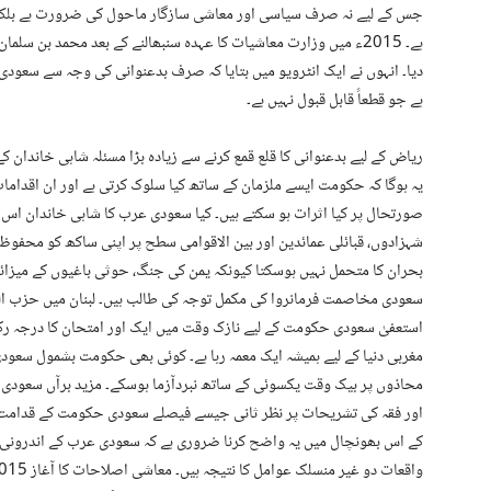
جس کے لیے نہ صرف سیاسی اور معاشی سازگار ماحول کی ضرورت ہے بلکہ بد
ہے۔ 2015ء میں وزارت معاشیات کا عہدہ سنبھالنے کے بعد محمد بن سل
ہے جو قطعاً قابل قبول نہیں ہے۔
ریاض کے لیے بدعنوانی کا قلع قمع کرنے سے زیادہ بڑا مسئلہ شاہی خاندان کے
یہ ہوگا کہ حکومت ایسے ملزمان کے ساتھ کیا سلوک کرتی ہے اور ان اقداما
صورتحال پر کیا اثرات ہو سکتے ہیں۔ کیا سعودی عرب کا شاہی خاندان اس بے
شہزادوں، قبائلی عمائدین اور بین الاقوامی سطح پر اپنی ساکھ کو مح
بحران کا متحمل نہیں ہوسکتا کیونکہ یمن کی جنگ، حوثی باغیوں کے میزائل 
سعودی مخاصمت فرمانروا کی مکمل توجہ کی طالب ہیں۔ لبنان میں حزب ال
استعفیٰ سعودی حکومت کے لیے نازک وقت میں ایک اور امتحان کا درجہ رکھتا
مغربی دنیا کے لیے ہمیشہ ایک معمہ رہا ہے۔ کوئی بھی حکومت بشمول سعو
محاذوں پر بیک وقت یکسوئی کے ساتھ نبردآزما ہوسکے۔ مزید برآں سعودی 
اور فقہ کی تشریحات پر نظر ثانی جیسے فیصلے سعودی حکومت کے قدامت
کے اس بھونچال میں یہ واضح کرنا ضروری ہے کہ سعودی عرب کے اندرونی او