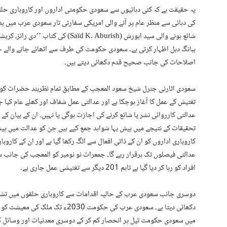
شائع ہونے والی سید ابورش ( K. Aburish
ببانگ دہل اظہار کرتی ہے۔ سعودی حکومت کی طرف سے اٹھائے جانے والے 
اصلاحات کی جانب صحیح قدم دکھائی دیتے ہیں۔
سعودی اٹارنی جنرل شیخ سعود المعجب کے مطابق تمام نظربند حضرات کو ق
تفتیش کے عمل کا آغاز ہوچکا ہے اور عدالتی عمل شفاف اور کھلے عام کیا جائ
عدالتی کارروائی نشر یا شائع کرنے کی اجازت ہوگی یا نہیں۔ ان کے بیان 
تحقیقات کے نتیجے میں بیش بہا شواہد جمع کیے ہیں جن کو عدالت میں پیش کی
کاروباری اداروں کو ان کے ذاتی افعال سے الگ رکھا گیا ہے اور ان کے کاروباری
عدالتی فیصلوں تک برقرار رہے گا۔ جمعرات نو نومبر کو المعجب کی جانب 
افراد کو رہا کر دیا گیا ہے تاہم 201 دیگر سے تفتیشی عمل جاری ہے۔
دوسری جانب سعودی عرب کے حالیہ اقدامات سے کاروباری حلقوں میں تشویش
میں سعودی حکومت تیل پر انحصار کم کر کے دوسری معدنیات اور وسائل کے