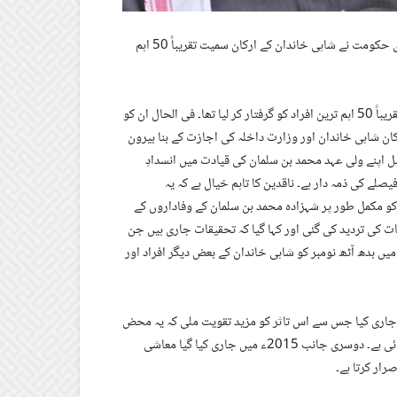
سعودی عرب کی موجودہ صورتحال ساری دنیا کی توجہ کا مرکز ہے۔ سعودی حکومت نے شاہی خاندان کے ارکان سمیت تقریباً 50 اہم
سعودی حکومت نے ہفتہ چار نومبر کی رات شاہی خاندان کے ارکان سمیت تقریباً 50 اہم ترین افراد کو گرفتار کر لیا تھا۔ فی الحال ان کو
رکان شاہی خاندان اور وزارت داخلہ کی اجازت کے بنا بیرون
ل اپنے ولی عہد محمد بن سلمان کی قیادت میں انسدادِ
لے کی ذمہ دار ہے۔ ناقدین کا تاہم خیال ہے کہ یہ
 کو مکمل طور پر شہزادہ محمد بن سلمان کے وفاداروں کے
ہات کی تردید کی گئی اور کہا گیا کہ تحقیقات جاری ہیں جن
میں بدھ آٹھ نومبر کو شاہی خاندان کے بعض دیگر افراد اور
 جاری کیا جس سے اس تاثر کو مزید تقویت ملی کہ یہ محض
انتظامی اور حکومتی اصلاح کا منصوبہ نہیں بلکہ سیاسی انتقام کی کارروائی ہے۔ دوسری جانب 2015ء میں جاری کیا گیا معاشی