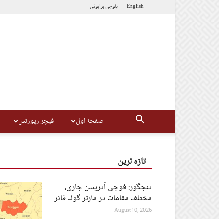
English
بلوچی
براہوئی
صفحۂ اول
فیچر رپورٹس
تازہ ترین
پنجگور: فوجی آپریشن جاری،
مختلف مقامات پر مارٹر گولہ فائر
August 10, 2026