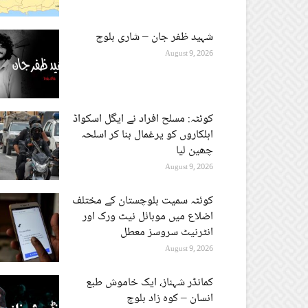
شہید ظفر جان – شاری بلوچ
August 9, 2026
کوئٹہ: مسلح افراد نے ایگل اسکواڈ
اہلکاروں کو یرغمال بنا کر اسلحہ
چھین لیا
August 9, 2026
کوئٹہ سمیت بلوچستان کے مختلف
اضلاع میں موبائل نیٹ ورک اور
انٹرنیٹ سروسز معطل
August 9, 2026
کمانڈر شہناز، ایک خاموش طبع
انسان – کوہ زاد بلوچ