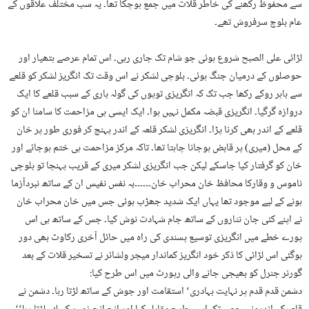
سے محفوظ رکھنے کی خاطر قلات میں جمع ہوچکا تھا۔ یہ سب مختلف علاقوں کے
عام بلوچ سرفروش تھے۔
لڑائی علی الصبح شروع ہوئی جو شام تک جاری رہی۔ اس تمام عرصے ہتھیار اور
حوصلوں کے درمیان جنگ ہوئی۔ بلوچی لشکر نے اس وقت تک انگریز لشکر کو قلعے
سے باہر روکے رکھا جب تک کہ انگریزی توپوں کی گولہ باری کے سبب قلعے کا ایک
دروازہ گرگیا۔ انگریزی قبضہ مکمل نہیں ہوا۔ ایک ایسی ہی مزاحمت کا سامنا ان کو
قلعے کے اندر بھی کرنا پڑا۔ انگریزی لشکر قلعہ کے اندر پہنچ کر فوری طور پر خان
کے محل (میری) پر قابض ہوجانا چاہتا تھا۔ تاکہ مرکز مزاحمت ہی ختم ہوجائے اور
خان کو گرفتار کیا جاسکے لیکن جب انگریزی لشکر میری کے قریب پہنچا تو بلوچی
ناموس و وقارکا محافظ خان محراب خان۔۔۔۔۔۔بہ نفس نفیس ان کے ساتھ نبردآزما
ہونے کے لیے موجود تھا یہاں ایک شدید جھڑپ ہوئی جس میں خان محراب خان
نے اپنے کئی جان نثاروں کے ساتھ جام شہادت نوش کیا۔ جس کے ساتھ ہی اس
پورے خطے میں انگریزی توسیع پسندی کی راہ میں حائل آخری رکاوٹ بھی دور
ہوگئی اس لڑائی کا ذکر خود انگریز کماندار میجر ولشائر نے تسخیر قلات کے بعد
گورنر جنرل کو بھیجی جانے والی رپورٹ میں اس طرح کیا:
دشمن قدم قدم پر نہایت بہادری‘ استقامت اور جوش کے ساتھ لڑتا رہا۔ دشمن نے