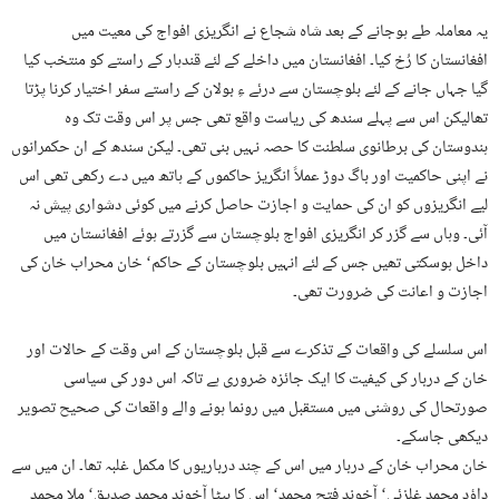
یہ معاملہ طے ہوجانے کے بعد شاہ شجاع نے انگریزی افواج کی معیت میں
افغانستان کا رُخ کیا۔ افغانستان میں داخلے کے لئے قندہار کے راستے کو منتخب کیا
گیا جہاں جانے کے لئے بلوچستان سے درئے ءِ بولان کے راستے سفر اختیار کرنا پڑتا
تھالیکن اس سے پہلے سندھ کی ریاست واقع تھی جس پر اس وقت تک وہ
ہندوستان کی برطانوی سلطنت کا حصہ نہیں بنی تھی۔ لیکن سندھ کے ان حکمرانوں
نے اپنی حاکمیت اور باگ دوڑ عملاً انگریز حاکموں کے ہاتھ میں دے رکھی تھی اس
لیے انگریزوں کو ان کی حمایت و اجازت حاصل کرنے میں کوئی دشواری پیش نہ
آئی۔ وہاں سے گزر کر انگریزی افواج بلوچستان سے گزرتے ہوئے افغانستان میں
داخل ہوسکتی تھیں جس کے لئے انہیں بلوچستان کے حاکم‘ خان محراب خان کی
اجازت و اعانت کی ضرورت تھی۔
اس سلسلے کی واقعات کے تذکرے سے قبل بلوچستان کے اس وقت کے حالات اور
خان کے دربار کی کیفیت کا ایک جائزہ ضروری ہے تاکہ اس دور کی سیاسی
صورتحال کی روشنی میں مستقبل میں رونما ہونے والے واقعات کی صحیح تصویر
دیکھی جاسکے۔
خان محراب خان کے دربار میں اس کے چند درباریوں کا مکمل غلبہ تھا۔ ان میں سے
داؤد محمد غلزئی‘ آخوند فتح محمد‘ اس کا بیٹا آخوند محمد صدیق‘ ملا محمد