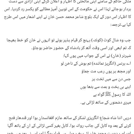
ملکی حاکم کے سامنے اپنی ماتحتی کا اظہار و اعلان کرکے اپنی آزادی سے دست
بردار ہوجائے لہٰذا اس نے حکومت کے اس توہین آمیز مطالبے کو یکسر رد کردیا۔ اس
کا اظہار اس دور کے ایک بلوچ شاعر محمد حسن خان نے اپنے اشعار میں اس طرح
کیا ہے۔ترجمہ:
جب وہ شال کوٹ (کوئٹہ) پہنچ کر قیام پذیر ہوئے تو انہوں نے خان کو خط بھیجا
کہ تم ابھی اور اسی وقت اُٹھ کر بادشاہ کے حضور حاضر ہوجاؤ۔
شیرنر (خان) نے اس کے جواب میں یوں کہا:
اے برنس (انگریز نمائندہ) تم ہوش کے ناخن لو
اور مجھ پر یوں رعب مت جماؤ
جس دن سے میں تخت پر
اپنے ہی بخت و ہمت سے بٹھا ہوں
اللہ کا رسول ﷺ گواہ ہے
میری دشمنوں کے ساتھ لڑائی ہے۔
دریں اثنا شاہ شجاع انگریزی لشکر کے ساتھ عازم افغانستان ہوا اور قندھار فتح
کرنے کے بعد وہ کابل کی جانب روانہ ہوا۔ کابل بغیر کسی لڑائی کے ان کے ہاتھ آگیا
اور امیر دوست محمد خان لڑے بغیر وہاں سے فرار ہوگیا اور اس نے بعد میں خود