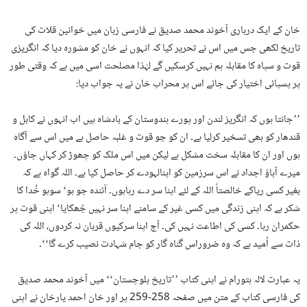
خان کے ایک درباری آخوند محمد صدیق نے فارسی زبان میں خوانین قلات کی
تاریخ لکھی جس میں اس نے تحریر کیا کہ انہوں نے خان کو مشورہ دیا کہ انگریزی
قوت و سپاہ کا مقابلہ ہم نہیں کرسکیں گے لہٰذا مصلحت اسی میں ہے کہ وقتی طور
پر پسپائی اختیار کی جائے اس پر محراب خان نے یہ جواب دیا:
’’جانتا ہوں کہ انگریز لندن اور پورے ہندوستان کے بادشاہ ہیں اب انہوں نے کابل و
قندھار کو بھی تسخیر کرلیا ہے۔ ان کو جو قوت و غلبہ حاصل ہے میں اس سے آگاہ
ہوں اور ان کا مقابلہ سخت مشکل ہے لیکن میں اس ملک کو چھوڑ کر کہاں جاؤں۔
میرے آباؤ اجداد نے اس سرزمین کو اپنالہودے کر حاصل کیا ہے۔ اللہ گواہ ہے کہ
بغیر کسی ریاکے خالصتاً اللہ کے لئے اپنا سر دے رہاہوں۔ آئندہ جو ہو‘ سوہو خُدا کا
شکر ہے کہ اپنی زندگی میں کسی غیر کے سامنے اپنا سر نہیں جُھکایا‘ اپنی قوت پر
حکمران رہا۔ کسی کی اطاعت نہیں کی۔ آج اپنا سرکیوں قربان نہ کردوں، اللہ کی
ذات سے اُمید ہے کہ وہ ضروراس گناہ گار کو جام شہادت نصیب کرے گا‘‘۔
یہ عبارت لالہ ہتورام نے اپنی کتاب ’’تاریخ بلوچستان‘‘ میں آخوند محمد صدیق
کی فارسی کتاب کے متن میں صفحہ 258-259 پر اور خان احمد یارخان نے اپنی