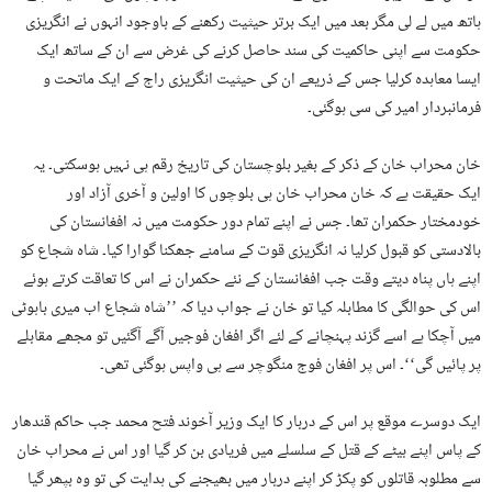
ہاتھ میں لے لی مگر بعد میں ایک برتر حیثیت رکھنے کے باوجود انہوں نے انگریزی
حکومت سے اپنی حاکمیت کی سند حاصل کرنے کی غرض سے ان کے ساتھ ایک
ایسا معاہدہ کرلیا جس کے ذریعے ان کی حیثیت انگریزی راج کے ایک ماتحت و
فرمانبردار امیر کی سی ہوگئی۔
خان محراب خان کے ذکر کے بغیر بلوچستان کی تاریخ رقم ہی نہیں ہوسکتی۔ یہ
ایک حقیقت ہے کہ خان محراب خان ہی بلوچوں کا اولین و آخری آزاد اور
خودمختار حکمران تھا۔ جس نے اپنے تمام دور حکومت میں نہ افغانستان کی
بالادستی کو قبول کرلیا نہ انگریزی قوت کے سامنے جھکنا گوارا کیا۔ شاہ شجاع کو
اپنے ہاں پناہ دیتے وقت جب افغانستان کے نئے حکمران نے اس کا تعاقت کرتے ہوئے
اس کی حوالگی کا مطابلہ کیا تو خان نے جواب دیا کہ ’’شاہ شجاع اب میری باہوٹی
میں آچکا ہے اسے گزند پہنچانے کے لئے اگر افغان فوجیں آگے آگئیں تو مجھے مقابلے
پر پائیں گی‘‘۔ اس پر افغان فوج منگوچر سے ہی واپس ہوگئی تھی۔
ایک دوسرے موقع پر اس کے دربار کا ایک وزیر آخوند فتح محمد جب حاکم قندھار
کے پاس اپنے بیٹے کے قتل کے سلسلے میں فریادی بن کر گیا اور اس نے محراب خان
سے مطلوبہ قاتلوں کو پکڑ کر اپنے دربار میں بھیجنے کی ہدایت کی تو وہ بپھر گیا