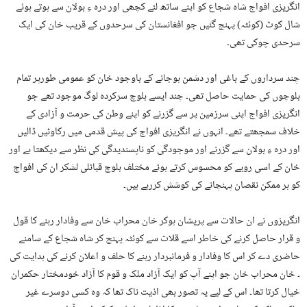
انگریزی افواج شاہ شجاع کو اپنے ساتھ لئے کچھی اور درہ ءِ بولان سے ہوتے ہوئے
شال کوٹ (کوئٹہ) پہنچ گئیں جو افغانستان کی سرحدوں کے قریب خان کی ایک
سرحدی چوکی تھی۔
چند سرداروں کے باغی اور دشمن ہوجانے کے باوجود خان کو عمومی طورپر تمام
بلوچوں کی حمایت حاصل تھی۔ چند ایسے بلوچ سرکردہ لوگ موجود تھے جو
انگریزی افواج اپنی سرزمین پر سے گزرنے کو اپنے وطن کی حرمت و آزادی کے
خلاف سمجھتے تھے۔ انہوں نے انگریزی افواج کی پیش قدمی میں رکاوٹیں ڈالیں
اور درہ ءِ بولان سے گزرنے اور موجودگی کو ناپسندیدگی کی نظر سے دیکھتا ہے اور
خان کے اسی رویے کو محسوس کرتے ہوئے مختلف بلوچ قبائلی لشکر ان کی افواج
کو ہر ممکن نقصان پہنچانے کی کوشش کررہے ہیں۔
انگریزوں نے ان حالات سے پریشان ہوکر خان محراب خان سے وفادار رہنے کا قول
و قرار حاصل کرنے کی خاطر اسے قلات سے کوئٹہ پہنچ کر شاہ شجاع کے سامنے
حاضری دے کر اس کا وفادار و فرمانبردار رہنے کا حلف و اعلان کرنے کی ہدایت کی
۔ خان محراب خان جو اپنے آپ کو ایک آزاد ملک و قوم کا آزاد خودمختار حکمران
خیال کرتا تھا۔ اس کے لیے یہ تصور بھی اذیت ناک تھا کہ وہ کسی دوسرے غیر