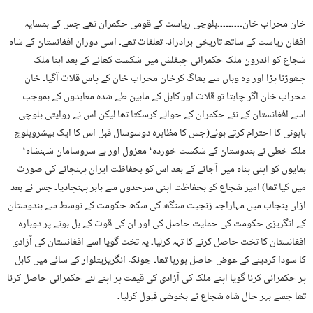
خان محراب خان۔۔۔۔۔۔۔۔۔بلوچی ریاست کے قومی حکمران تھے جس کے ہمسایہ
افغان ریاست کے ساتھ تاریخی برادرانہ تعلقات تھے۔ اسی دوران افغانستان کے شاہ
شجاع کو اندرون ملک حکمرانی چپقلش میں شکست کھانے کے بعد اپنا ملک
چھوڑنا پڑا اور وہ وہاں سے بھاگ کرخان محراب خان کے پاس قلات آگیا۔ خان
محراب خان اگر چاہتا تو قلات اور کابل کے مابین طے شدہ معاہدوں کے بموجب
اسے افغانستان کے نئے حکمران کے حوالے کرسکتا تھا لیکن اس نے روایتی بلوچی
باہوٹی کا احترام کرتے ہوئے(جس کا مظاہرہ دوسوسال قبل اس کا ایک پیشروبلوچ
ملک خطی نے ہندوستان کے شکست خوردہ‘ معزول اور بے سروسامان شہنشاہ‘
ہمایوں کو اپنی پناہ میں آجانے کے بعد اس کو بحفاظت ایران پہنچانے کی صورت
میں کیا تھا) امیر شجاع کو بحفاظت اپنی سرحدوں سے باہر پہنچادیا۔ جس نے بعد
ازاں پنجاب میں مہاراجہ زنجیت سنگھ کی سکھ حکومت کے توسط سے ہندوستان
کے انگریزی حکومت کی حمایت حاصل کی اور ان کی قوت کے بل بوتے پر دوبارہ
افغانستان کا تخت حاصل کرنے کا تہہ کرلیا۔ یہ تخت گویا اسے افغانستان کی آزادی
کا سودا کردینے کے عوض حاصل ہورہا تھا۔ چونکہ انگریزیتلوار کے سائے میں کابل
پر حکمرانی کرنا گویا اپنے ملک کی آزادی کی قیمت پر اپنے لئے حکمرانی حاصل کرنا
تھا جسے بہر حال شاہ شجاع نے بخوشی قبول کرلیا۔