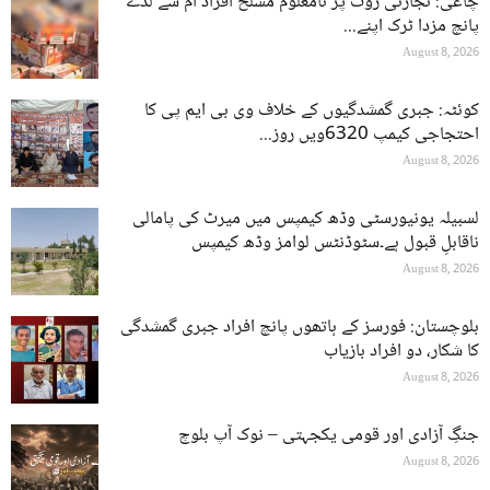
چاغی: تجارتی روٹ پر نامعلوم مسلح افراد آم سے لدے
پانچ مزدا ٹرک اپنے...
August 8, 2026
کوئٹہ: جبری گمشدگیوں کے خلاف وی بی ایم پی کا
احتجاجی کیمپ 6320ویں روز...
August 8, 2026
لسبیلہ یونیورسٹی وڈھ کیمپس میں میرٹ کی پامالی
ناقابلِ قبول ہے۔سٹوڈنٹس لوامز وڈھ کیمپس
August 8, 2026
بلوچستان: فورسز کے ہاتھوں پانچ افراد جبری گمشدگی
کا شکار، دو افراد بازیاب
August 8, 2026
جنگِ آزادی اور قومی یکجہتی – نوک آپ بلوچ
August 8, 2026