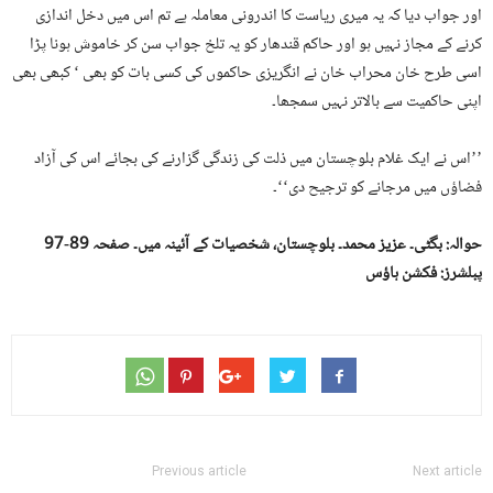
اور جواب دیا کہ یہ میری ریاست کا اندرونی معاملہ ہے تم اس میں دخل اندازی
کرنے کے مجاز نہیں ہو اور حاکم قندھار کو یہ تلخ جواب سن کر خاموش ہونا پڑا
اسی طرح خان محراب خان نے انگریزی حاکموں کی کسی بات کو بھی ‘ کبھی بھی
اپنی حاکمیت سے بالاتر نہیں سمجھا۔
’’اس نے ایک غلام بلوچستان میں ذلت کی زندگی گزارنے کی بجائے اس کی آزاد
فضاؤں میں مرجانے کو ترجیح دی‘‘۔
حوالہ: بگٹی۔ عزیز محمد۔ بلوچستان، شخصیات کے آئینہ میں۔ صفحہ 89-97
پبلشرز: فکشن ہاؤس
Previous article
Next article