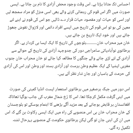
احساس تک مٹانا پڑتا ہے۔ اس وقت وجود محض آزادی کا نام بن جاتا ہے۔ ایسی
صورت میں اگر اس قوم کی رہنمائی کرنے والے بھی اسی منزل کو مراد سمجھ لیں
اور اسی کو حیات اور مقصود حیات قرار دے ڈالیں جو اس کی قوم نے اپنے لئے
معین کی ہو تو اس قوم کی تاریخ میں ایسے افراد دائمی اور لازوال نقوش چھوڑ
جاتے ہیں اور خود ایک تاریخ بن جاتے ہیں۔
خان میر محراب خان۔۔۔۔۔۔۔۔۔بلوچوں کی تاریخ کا ایک ایسا ہی کردار ہے۔ اگر
برطانوی نوآبادیاتی سامراجی دور کی جدوجہد آزادی کی تاریخ کے حوالے سے
آزادی کے لئے لڑی جانے والے جنگوں کا مطالعہ کیا جائے تو خان محراب خان جنوب
مغربی ایشیا کے ایک عظیم وطن پرست اور آزادی پسند اور وطن اور اس کی آزادی
کی حرمت کے پاسبان اور جان نثار نظر آتے ہیں۔
اس دور میں جبکہ برصغیر میں برطانوی استعمار ایست انڈیا کمپنی کی صورت
میں اپنی گرفت مکمل کرچکا تھا۔ اس کا رُخ شمال مغرب کی جانب ہوگیا تھاتاکہ
افغانستان پر قابض ہوجانے کے بعد مزید آگے بڑھنے کا اہتمام ہوسکے تو بلوچستان
کے خان محراب خان ہی اس منصوبے کی راہ میں ایک ایسی رکاوٹ بن گئے کہ اس
میں ان کی اپنی جان تو گئی لیکن برطانوی حکومت کے منصوبے بہرحال تشنہ
تکمیل رہ گئے۔