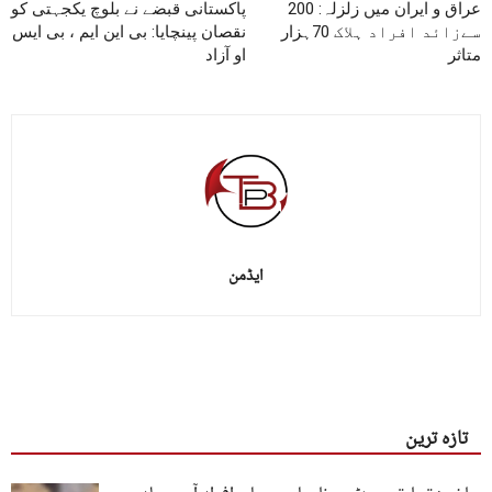
عراق و ایران میں زلزلہ: 200
پاکستانی قبضے نے بلوچ یکجہتی کو
سےزائد افراد ہلاک 70ہزار
نقصان پینچایا: بی این ایم ، بی ایس
متاثر
او آزاد
ایڈمن
تازہ ترین