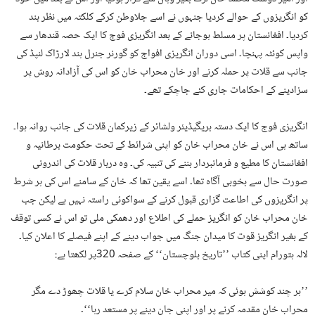
کو انگریزوں کے حوالے کردیا جنہوں نے اسے جلاوطن کرکے کلکتہ میں نظر بند
کردیا۔ افغانستان پر مسلط ہوجانے کے بعد انگریزی فوج کا ایک حصہ قندھار سے
واپس کوئٹہ پہنچا۔ اسی دوران انگریزی افواج کو گورنر جنرل ہند لارڑاک لنپڈ کی
جانب سے قلات پر حملہ کرنے اور خان محراب خان کو اس کی آزادانہ روش پر
سزادینے کے احکامات جاری کئے جاچکے تھے۔
انگریزی فوج کا ایک دستہ بریگیڈیئر ولشائر کے زیرکمان قلات کی جانب روانہ ہوا۔
ساتھ ہی اس نے خان محراب خان کو اپنی شرائط کے تحت حکومت برطانیہ و
افغانستان کا مطیع و فرمانبردار بننے کی تنبیہ کی۔ وہ دربار قلات کی اندرونی
صورت حال سے بخوبی آگاہ تھا۔ اسے یقین تھا کہ خان کے سامنے اس کی ہر شرط
پر انگریزوں کی اطاعت گزاری قبول کرنے کے سواکوئی راستہ نہیں ہے لیکن جب
خان محراب خان کو انگریز حملے کی اطلاع اور دھمکی ملی تو اس نے کسی توقف
کے بغیر انگریز قوت کا میدان جنگ میں جواب دینے کے اپنے فیصلے کا اعلان کیا۔
لالہ ہتورام اپنی کتاب ’’تاریخ بلوچستان‘‘ کے صفحہ 320پر لکھتا ہے:
’’ہر چند کوشش ہوئی کہ میر محراب خان سلام کرے یا قلات چھوڑ دے مگر
محراب خان مقدمہ کرنے پر اور اپنی جان دینے پر مستعد رہا‘‘۔