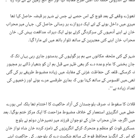
قلعہ کے اندرونی حصہ تک اسی طرح مقابلہ کیا اور انچ انچ زمین کے لئے لڑتا رہا‘‘۔
تھوڑے وقفے کے بعد فوج کے اس حصے نے جس نے شہر پر قبضہ حاصل کیا تھا
میری میں داخل ہونے کے لئے ایک دروازے پر رسائی حاصل کی۔ جہاں میر محراب
خان نے اپنے آدمیوں کی سرکردگی کرتے ہوئے ایک دیرانہ مدافعت پیش کی۔ خان
محراب خان اپنے کئی معتبرین کے ساتھ تلوار ہاتھ میں لئے مارا گیا۔
شہر کے کئی ملحقہ مکانوں سے ہم پر گولیوں کی بدستور جاری رہی یہاں تک کہ
جان بخشی کا عام وعدہ دے کر بھی ظہر سے قبل ہم ان کو ہتھیار ڈالنے پر مجبور
نہ کرسکے۔ قلعہ کی حفاظت غزنی کے مقابلہ میں زیادہ مضبوط طریقے پر کی گئی
تھی۔میں افسوس کے ساتھ کہتا ہوں کہ ہماری طرفسے مرے ہوئے اور زخمیوں کی
تعداد زیادہ ہے‘‘۔
قلات کا سقوط نہ صرف بلوچستان کی آزاد حاکمیت کا اختتام تھا بلکہ اس پورے
خطے میں انگریزی استعمار کے خلاف مضبوط مزاحمت کا ایک مرکز ختم ہوگیا۔ بعد
میں اگرچہ خان محراب خان کے نوجوان فرزند میر نصیرخان دوئم نے بلوچ
عسکری قوت کو منظم و متحرک کرکے انگریزوں کے نامزد کردہ خان شاہ نواز خان
کو اس کے انگریز محافظ فوج کے ساتھ شکست دے کر بلوچوں کی حاکمیت اپنے