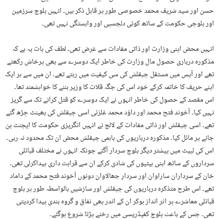
حسن اور سید شریف محمد خصوصی طور پر قابل ذکر ہیں۔ انہیں بلوچ سرزمین
اور بلوچی حکومت کے ساتھ کوئی دلچسپی اور وابستگی نہیں تھی۔
انہیں محض اپنی وزارت اور ذاتی مفادات سے غرض تھی۔ لطف کی بات یہ ہے کہ
مذکورہ درباری حصول مال وزارت کی خاطر ایک دوسرے سے بھی پرخاش رکھتے
تھے اور آپس میں مستقل چپقلش کی سی کیفیت میں رہتے تھے۔ ان میں سے ہر ایک
اپنے حریف کا خاتمہ کرکے خود اس کی جگہ قلات کا وزیر بننے کا خواہشمند تھا۔
اس مقصد کے حصول کی خاطر انہوں نے ایک دوسرے کو قتل کرانے تک سے گریز
نہیں کیا۔ آخوند فتح محمد اور داؤد محمد غلزئی اسی چپقلش کی بھینٹ چڑھ گئے
تھے۔ اسی چپقلش اور ذاتی مفادات کے لالچ نے انہیں انگریزی حکومت کا ایجنٹ بن
جانے پر مائل کیا۔ مذکورہ درباریوں کی باہمی چپقلش محض ان تک محدود نہ رہی۔
اس کی لپیٹ میں پیشتر دیگر بلوچ سردار آگئے چونکہ انہوں نے مختلف قبائلی
سرداروں کے ساتھ اپنی بیٹیوں کی شادی کرکے ان سے قرابت داری پیداکرلی تھی۔
خان کے سرداران ساراوان اور سردار جھالاوان دونوں آخوند فتح محمد کے داماد
تھے۔ اس طرح متذکرہ درباریوں کی چپقلش اور سازشیں بالواسطہ طور پر بلوچ
قبائلی معاشرے پر اثر انداز ہوکر ان کے اندر بھی نفاق و گروہ بندی پیدا کردیتی
تھی۔ جس کے باعث بلوچ کفیڈریسی میں رخنے پڑتا شروع ہوگئے۔