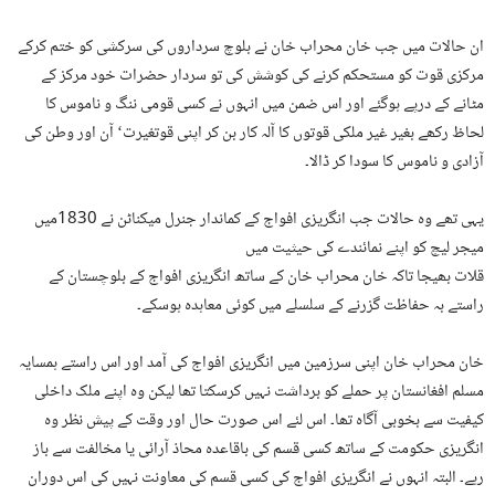
ان حالات میں جب خان محراب خان نے بلوچ سرداروں کی سرکشی کو ختم کرکے
مرکزی قوت کو مستحکم کرنے کی کوشش کی تو سردار حضرات خود مرکز کے
مٹانے کے درپے ہوگئے اور اس ضمن میں انہوں نے کسی قومی ننگ و ناموس کا
لحاظ رکھے بغیر غیر ملکی قوتوں کا آلہ کار بن کر اپنی قوتغیرت‘ آن اور وطن کی
آزادی و ناموس کا سودا کر ڈالا۔
یہی تھے وہ حالات جب انگریزی افواج کے کماندار جنرل میکناٹن نے 1830میں
میجر لیچ کو اپنے نمائندے کی حیثیت میں
قلات بھیجا تاکہ خان محراب خان کے ساتھ انگریزی افواج کے بلوچستان کے
راستے بہ حفاظت گزرنے کے سلسلے میں کوئی معاہدہ ہوسکے۔
خان محراب خان اپنی سرزمین میں انگریزی افواج کی آمد اور اس راستے ہمسایہ
مسلم افغانستان پر حملے کو برداشت نہیں کرسکتا تھا لیکن وہ اپنے ملک داخلی
کیفیت سے بخوبی آگاہ تھا۔ اس لئے اس صورت حال اور وقت کے پیش نظر وہ
انگریزی حکومت کے ساتھ کسی قسم کی باقاعدہ محاذ آرائی یا مخالفت سے باز
رہے۔ البتہ انہوں نے انگریزی افواج کی کسی قسم کی معاونت نہیں کی اس دوران