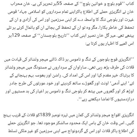
کتاب ’’قوم بلوچ و خوانین بلوچ‘‘ کے صفحہ 55پر تحریر کی ہے۔ خان محراب
خان نے انگریزی حملے کی اطلاع پاکراپنے تمام سرداروں کو اسلامی جہاد‘ قومی
غیرت اور بلوچی ننگ کا واسطہ دے کر اپنی سرزمین اور اس کی آزادی و ان کے
تحفظ کی خاطر پکارا۔ مگر وہ تو ان کے تحفظ کی بجائے ان کو پائمال کرنے پر تلے
بیٹھے تھے۔ میر گل خان نصیر اپنی کتاب ’’تاریخ بلوچستان‘‘ کے صفحہ 129پر
اس المیے کا اظہار یوں کرتا ہے:
’’انگریزی فوج بلوچوں کے ننگ و ناموس پر ڈاکہ ڈالنے میجر ولشائر کی قیادت میں
قلات کی طرف بڑھ رہی تھی۔ ساراوان کے سرداروں نے مستونگ میں میجر ولشائر
کا پرتپاک خیر مقدم کیا اور اس کی امداد کی۔ راشن اور بھوسہ بہم پہنچانے کے
لئے‘ اپنے آدمی‘ اونٹ اور گھوڑے ساتھ کردیئے اور خود عورتوں کی طرح چادر
اوڑھ کر اور گھروں میں بیٹھ کر بلوچی ننگ و ناموس پر اغیار کی بد مستیوں اور
درازدستیوں کا تماشا دیکھتے رہے‘‘۔
انگریزی افواج میجر ولشائر کی کمان میں تیرہ نومبر 1839کو قلات کے قریب پہنچ
گئیں۔ اس وقت خان کے پاس ایک محدود سالشکر موجود تھا۔ جو انگریزی حملے
کی اطلاع پاکر قلات اور اس کے گردونواح سے اپنی سرزمین کو غیر ملکی تسلط