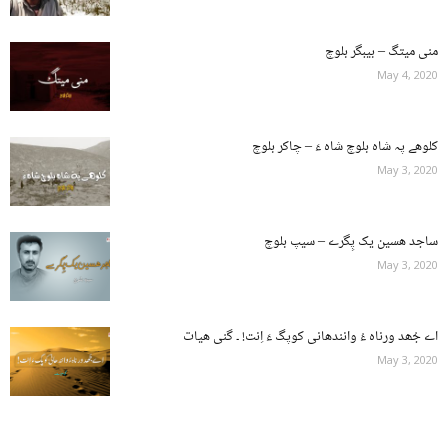
منی میتگ – بیبگر بلوچ
May 4, 2020
کلوھے پہ شاہ بلوچ شاہ ءَ – چاکر بلوچ
May 3, 2020
ساجد هسین یک پِگرے – سیپ بلوچ
May 3, 2020
اے جُھد ورناہ ءُ وانندھانی کوپگ ءَ اِنت! ۔ گنی ھیات
May 3, 2020