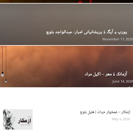
یورپ ءِ آیگ ءُ پریشانیانی امبار- عبدالواجد بلوچ
November 17, 2020
آزمانک ءُ مھر – اکیل مراد
June 14, 2020
اِزمکار – غمخوار حیات | ھلیل بلوچ
May 6, 2020