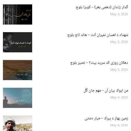
گدار :زندان (دھمی بھر) – کوبرا بلوچ
May 6, 2020
شهداد ءُ اھسان نمیران اَنت – هالد تاج بلوچ
May 5, 2020
دھکان روزی کَد سرپد بیت؟ – نصیر بلوچ
May 5, 2020
من ایوک بیان آں – مهم جان گُل
May 4, 2020
زمین پهاز ءُ پیرک – میار دشتی
May 4, 2020