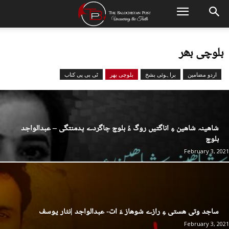
بلوچی بھر
اردو مضامین
براہوئی بشخ
بلوچی بھر
ٹی بی پی کتاب
شاھینہ شاھین ءِ اناگتیں روگ ءُ بلوچ چاگردے پدمنتگی – عبدالواجد
بلوچ
February 3, 2021
ساجد وتی ھستی ءِ رازے شوھاز ءَ ات- عبدالواجد |نثار یوسف
February 3, 2021