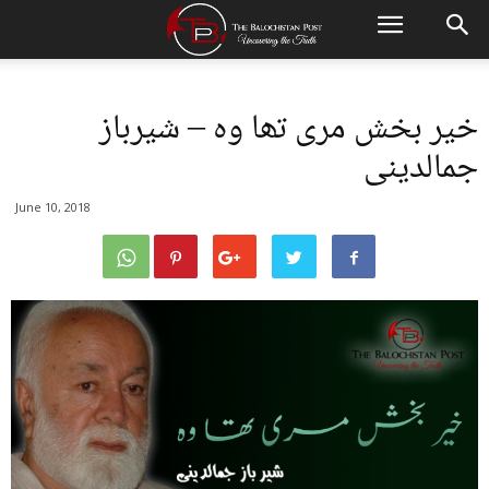
خیر بخش مری تھا وہ – شیرباز
جمالدینی
June 10, 2018