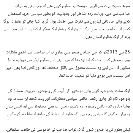
مجھ سمیت بہت سے قریبی دوست یہ تسلیم کرتے تھے کہ جب بھی ہم نواب
صاحب سے ملے، جہالت زدہ، شاطر اور جذبابیت کو بطور سیاسی حربہ استعمال
کرنے والے حادثاتی لیڈروں سے نفرت میں اضافہ ہوا۔ اگر یہ کہا جائے تو غلط نہ ہوگا
کہ نواب صاحب خود میں ایک ادارہ، ایک رہنما، ایک مفکر ایک دوست اور سب سے
بڑھ کر ایک عظیم انسان تھے۔
25مئی 2013کو کراچی خیابان سحر میں ہماری نواب صاحب سے آخری ملاقات
ہوئی، مجھے کسی حد تک اندازہ تھا کہ میں اپنے اس عظیم لیڈر سے دوبارہ نہ مل
سکوں گا، اس لیئے وہ نشست معمول سے بالکل مختلف تھا اور کافی لمبا بھی۔ میں
اس نشست میں پوری دنیا کو سمیٹنا چاہتا تھا۔
ایک ساتھ جدوجہد کرنے والے دوستوں کی آپس کی رنجشوں، درپیش مسائل کے
باوجود کام کو جاری رکھنا، عالمی سیاسی منظرنامہ اور بہت کچھ ان سب پہ وہ
بولتا رہا، وہ تمام باتیں ، شعور اور لاشعور میں اب بھی محفوظ ہیں اورانہیں یہاں
پہ بیان نہ کرنے کا بنیادی وجہ یہی کہ شاید ان الفاظ کے ساتھ انصاف نہ کرسکوں۔
لیکن بطور کُل یہ ضرور کہوں گا کہ نواب صاحب نے خاموشی کی طاقت سکھائی،