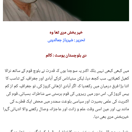
خیر بخش مری تھا وہ
تحریر : شیرباز جمالدینی
دی بلوچستان پوسٹ : کالم
میں کبھی کبھی نہیں بلکہ اکثر یہ سوچتا ہوں کہ قدرت نے بلوچ قوم کے ساتھ نرالا
کھیل کھیلاہے۔ سب کچھ دیا، لیکن ستیاناس کرکے آبادی اور جغرافیہ کے تناسب کا
اتنا بڑا فرق درمیان میں رکھدیا کہ اگر آبادی اڑھائی کروڑ کی، تو جغرافیہ کم از کم
بیس کروڑ کی۔ اس دور میں رہبروں کی قوم پرستی سے شاطرانہ پسپائی، قوم کی
اکثریت کی علمی بصیرت اور سیاسی بلوغت سمندر میں محض ایک قطرے کی
مانند ہے، اور عین اسی وقت علم و زانت اور عاجزانہ وصال رکھنے والا انتہائی گہرا
خیربخش مری بھی دیا۔