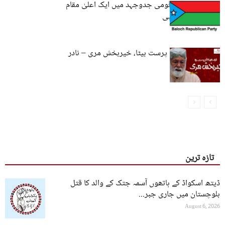
نواب مری بلوچ قومی جدوجہد میں ایک اعلیٰ مقام
رکھتا ہے : بی آ رپی
بلوچستان کا قوم پرست بیٹا، خیربخش مری – نادر
بلوچ
تازہ ترین
ڈیتھ اسکواڈ کے ہاتھوں آسمہ جتک کے والد کا قتل
بلوچستان میں جاری جبر...
August 6, 2026