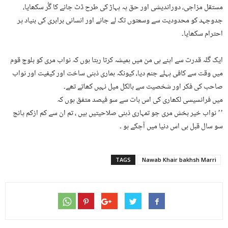
مستقل مزاجی، دوراندیشی اور حق پہ پہاڑ کی طرح ڈٹ جانے کا گُر سکھایا،
جدوجہد کو محدودیت سے وسعتوں تک لے جانے اور انسانی برابری کی بنیاد پر
احترام سکھایا۔
ایک گلہ قدرت سے اپنے ہی من میں ہمیشہ کرتا رہتا ہوں کہ نواب مری کو بلوچ قوم
میں وقت سے کافی پہلے جنم دیا، کیونکہ ہماری ذہنی ساخت اور کیفیت اور نواب
صاحب کی فکر اور شخصیت سے بالکل میل نہیں کھاتے تھے۔
میں فرانسیسی لکھاری کی اس بات سے سو فیصد متفق ہوں کہ
’’ نواب خیر بخش مری جو تمہاری ذہنی صلاحیتیں ہیں ، تم ان سے کم ازکم پانچ
سو سال قبل ہی اس دنیا میں آچکے ہو ۔
TAGS
Nawab Khair bakhsh Marri