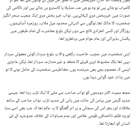
بقول وسعت اللہ خان، خیربخش مری کا تعلق اس قبیل کے لوگوں سے تھا جو گر
کامیاب ہوجاتے ہیں تو وہ ہوچی منہ، منڈیلا یا کاسترو بن جاتے ہیں اور ناکامی کی
صورت میں خیربخش مری کہلاتےہیں۔ نواب خیر بخش مری ایک عجیب سحر انگیز
شخصیت کا مالک تھا، لوگوں سے انتہائی محدود میل ملاپ، روزمرہ آسائیشوں،
روزگار اور کسی انفرادی لالچ سے دور، لیکن بلوچ معاشرے کے تمام طبقوں میں
یکساں پذیرائی اور عام عوام میں ہردلعزیز تھا۔
اپنی شخصیت میں عجیب خاصیت رکھنے والا یہ بلوچ سردار کوئی معمولی سردار
نہیں تھا بلکہ مضبوط ترین قبیلے کا متفقہ و غیر متنازعہ سردار تھا، لیکن عاجزی
ایسی کہ معصوم بچے بھی شرمندہ ہوں۔ مقناطیسی شخصیت کے حامل ہونے کا تو
میں بذات خود گواہی دیتا ہوں۔
مجھ سمیت اکثر دوستوں کو نواب صاحب سے ملنے کا ایک تڑپ رہتا تھا، جیسے
شدید گرمی میں پیاس کی حالت میں پانی کی شدید تڑپ۔ نواب صاحب کے ساتھ
ملاقات اور پھر اس کی سچائی و پر اثر گفتگو کا یہ عالم تھا کہ جب بھی اسے سنا،
تو وہ ظلم، ناانصافی، قومی غلامی اور عدم مساوات کے خلاف جدوجہد کے لئے
انسان کو ابھارتا تھا۔